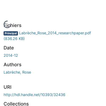
En cours de chargement...
Fichiers
Labrèche_Rose_2014_researchpaper.pdf
Principal
(836.26 KB)
Date
2014-12
Authors
Labrèche, Rose
URI
http://hdl.handle.net/10393/32436
Collections