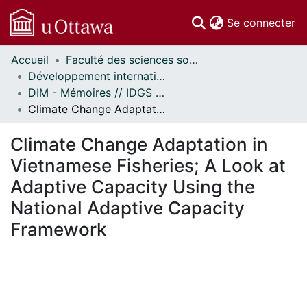
(c
Se connecter
Accueil
Faculté des sciences sociales // Faculty of Social Sciences
Communautés
Développement international et mondialisation // International Development and Global Studies
et collections
DIM - Mémoires // IDGS - Research Papers
Parcourir
Climate Change Adaptation in Vietnamese Fisheries; A Look at Adaptive Capacity Using the National Adaptive Capacity Framework
Statistiques
À propos
Climate Change Adaptation in
Vietnamese Fisheries; A Look at
Adaptive Capacity Using the
National Adaptive Capacity
Framework