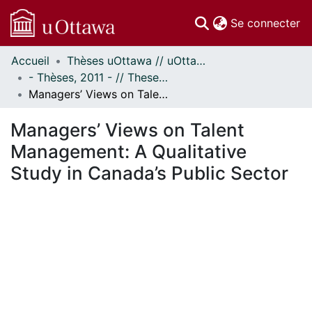
(c
Se connecter
Accueil
Thèses uOttawa // uOttawa Theses
Communautés
- Thèses, 2011 - // Theses, 2011 -
et collections
Managers’ Views on Talent Management: A Qualitative Study in Canada’s Public Sector
Parcourir
Statistiques
Managers’ Views on Talent
À propos
Management: A Qualitative
Study in Canada’s Public Sector