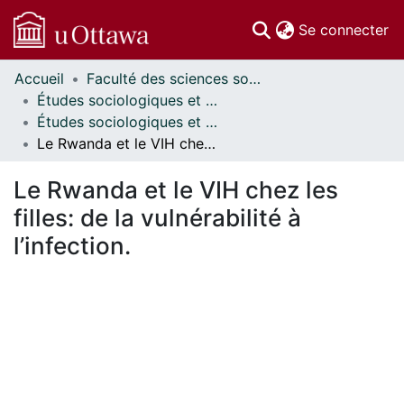
(c
Se connecter
Accueil
Faculté des sciences sociales // Faculty of Social Sciences
Communautés
Études sociologiques et anthropologiques // Sociological and Anthropological Studies
et collections
Études sociologiques et anthropologiques - Mémoires // Sociological and Anthropological Studies - Research Papers
Parcourir
Le Rwanda et le VIH chez les filles: de la vulnérabilité à l’infection.
Statistiques
À propos
Le Rwanda et le VIH chez les
filles: de la vulnérabilité à
l’infection.