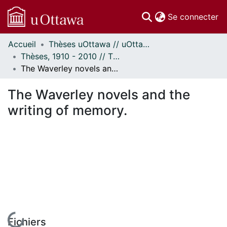
(c
Se connecter
Accueil
Thèses uOttawa // uOttawa Theses
Communautés
Thèses, 1910 - 2010 // Theses, 1910 - 2010
et collections
The Waverley novels and the writing of memory.
Parcourir
Statistiques
The Waverley novels and the
À propos
writing of memory.
En cours de chargement...
Fichiers