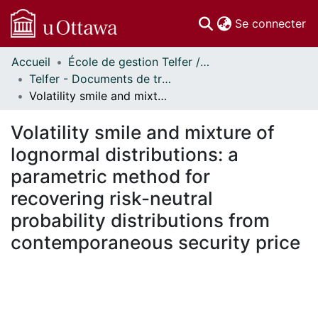
(c
Se connecter
Accueil
École de gestion Telfer // Telfer School of Management
Communautés
Telfer - Documents de travail // Telfer - Working Papers
et collections
Volatility smile and mixture of lognormal distributions: a parametric method for recovering risk-neutral probability distributions from contemporaneous security price
Parcourir
Statistiques
Volatility smile and mixture of
À propos
lognormal distributions: a
parametric method for
recovering risk-neutral
probability distributions from
contemporaneous security price