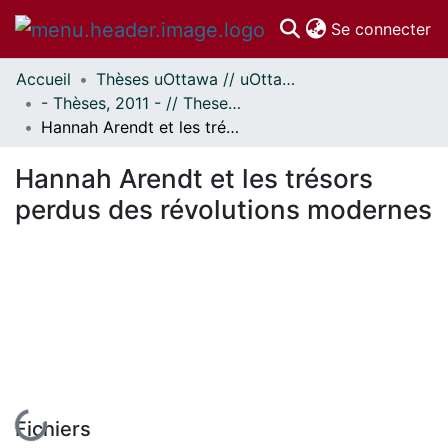
(c
Se connecter
Accueil
Thèses uOttawa // uOttawa Theses
Communautés
- Thèses, 2011 - // Theses, 2011 -
et collections
Hannah Arendt et les trésors perdus des révolutions modernes
Parcourir
Statistiques
Hannah Arendt et les trésors
À propos
perdus des révolutions modernes
Fichiers