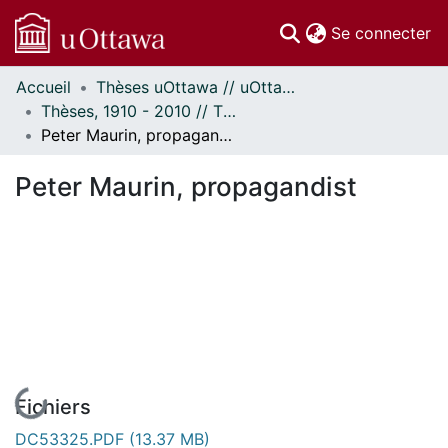
(c
Se connecter
Accueil
Thèses uOttawa // uOttawa Theses
Communautés
Thèses, 1910 - 2010 // Theses, 1910 - 2010
et collections
Peter Maurin, propagandist
Parcourir
Statistiques
Peter Maurin, propagandist
À propos
En cours de chargement...
Fichiers
DC53325.PDF
(13.37 MB)