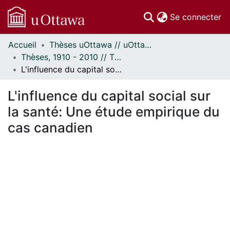
(c
Se connecter
Accueil
Thèses uOttawa // uOttawa Theses
Communautés
Thèses, 1910 - 2010 // Theses, 1910 - 2010
et collections
L'influence du capital social sur la santé: Une étude empirique du cas canadien
Parcourir
Statistiques
L'influence du capital social sur
À propos
la santé: Une étude empirique du
cas canadien