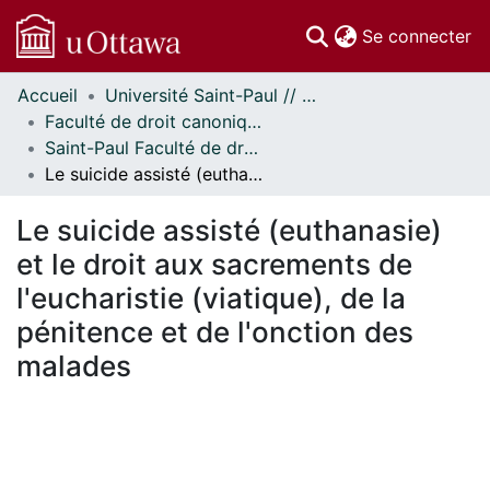
(c
Se connecter
Accueil
Université Saint-Paul // Saint Paul University
Communautés
Faculté de droit canonique // Faculty of Canon Law
et collections
Saint-Paul Faculté de droit canonique - Mémoires // Saint Paul Faculty of Canon Law - Research Papers
Parcourir
Le suicide assisté (euthanasie) et le droit aux sacrements de l'eucharistie (viatique), de la pénitence et de l'onction des malades
Statistiques
À propos
Le suicide assisté (euthanasie)
et le droit aux sacrements de
l'eucharistie (viatique), de la
pénitence et de l'onction des
malades