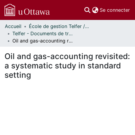
(c
Se connecter
Accueil
École de gestion Telfer // Telfer School of Management
Communautés
Telfer - Documents de travail // Telfer - Working Papers
et collections
Oil and gas-accounting revisited: a systematic study in standard setting
Parcourir
Statistiques
Oil and gas-accounting revisited:
À propos
a systematic study in standard
setting