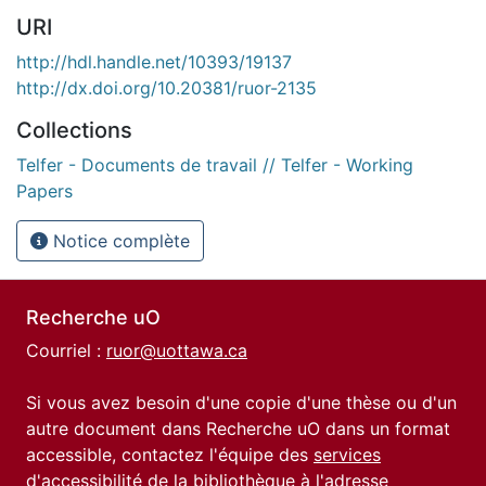
URI
http://hdl.handle.net/10393/19137
http://dx.doi.org/10.20381/ruor-2135
Collections
Telfer - Documents de travail // Telfer - Working
Papers
Notice complète
Recherche uO
Courriel :
ruor@uottawa.ca
Si vous avez besoin d'une copie d'une thèse ou d'un
autre document dans Recherche uO dans un format
accessible, contactez l'équipe des
services
d'accessibilité de la bibliothèque
à l'adresse