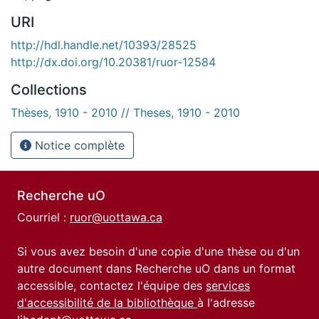
URI
http://hdl.handle.net/10393/28525
http://dx.doi.org/10.20381/ruor-12584
Collections
Thèses, 1910 - 2010 // Theses, 1910 - 2010
Notice complète
Recherche uO
Courriel :
ruor@uottawa.ca
Si vous avez besoin d'une copie d'une thèse ou d'un
autre document dans Recherche uO dans un format
accessible, contactez l'équipe des
services
d'accessibilité de la bibliothèque
à l'adresse