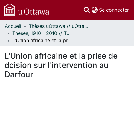
(c
Se connecter
Accueil
Thèses uOttawa // uOttawa Theses
Communautés
Thèses, 1910 - 2010 // Theses, 1910 - 2010
et collections
L'Union africaine et la prise de dcision sur l'intervention au Darfour
Parcourir
Statistiques
L'Union africaine et la prise de
À propos
dcision sur l'intervention au
Darfour