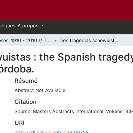
stiques
À propos
Thèses, 1910 - 2010 // Theses, 1910 - 2010
Dos tragedias senewuistas : the Spanish tragedy y Los comendadores de Córdoba.
uistas : the Spanish traged
órdoba.
Résumé
Abstract Not Available.
Citation
Source: Masters Abstracts International, Volume: 34
URI
http://hdl.handle.net/10393/6758