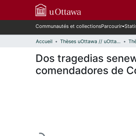
Communautés et collections
Parcourir
Stati
Accueil
Thèses uOttawa // uOttawa Theses
Dos tragedias senew
comendadores de C
En cours de chargement...