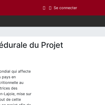
(current)
Se connecter
cédurale du Projet
ondial qui affecte
s pays en
ritionnelle au
trices des
in-Lajoie, mise sur
 but de cette