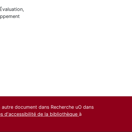
Évaluation
,
oppement
un autre document dans Recherche uO dans
es d'accessibilité de la bibliothèque
à