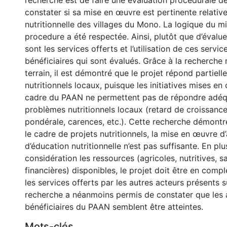
recherche est de faire une évaluation procédurale de
constater si sa mise en œuvre est pertinente relative
nutritionnelle des villages du Mono. La logique du 
procedure a été respectée. Ainsi, plutôt que d’évaluer
sont les services offerts et l’utilisation de ces servic
bénéficiaires qui sont évalués. Grâce à la recherche
terrain, il est démontré que le projet répond partiel
nutritionnels locaux, puisque les initiatives mises e
cadre du PAAN ne permettent pas de répondre adé
problèmes nutritionnels locaux (retard de croissance
pondérale, carences, etc.). Cette recherche démontr
le cadre de projets nutritionnels, la mise en œuvre d’
d’éducation nutritionnelle n’est pas suffisante. En pl
considération les ressources (agricoles, nutritives, sa
financières) disponibles, le projet doit être en comp
les services offerts par les autres acteurs présents su
recherche a néanmoins permis de constater que les 
bénéficiaires du PAAN semblent être atteintes.
Mots-clés