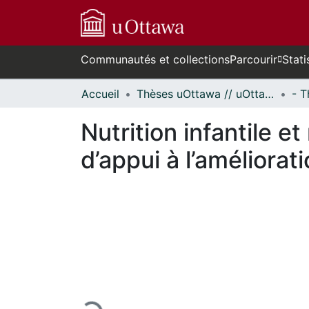
Communautés et collections
Parcourir
Stati
Accueil
Thèses uOttawa // uOttawa Theses
Nutrition infantile e
d’appui à l’améliorat
En cours de chargement...