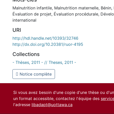
Malnutrition infantile
,
Malnutrition maternelle
,
Bénin
,
Évaluation de projet
,
Évaluation procédurale
,
Dével
international
URI
http://hdl.handle.net/10393/32746
http://dx.doi.org/10.20381/ruor-4195
Collections
- Thèses, 2011 - // Theses, 2011 -
Notice complète
Si vous avez besoin d'une copie d'une thèse ou d'
un format accessible, contactez l'équipe des
servic
l'adresse
libadapt@uottawa.ca