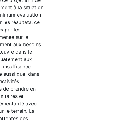
 ce projet afin de
ment à la situation
minimum evaluation
 les résultats, ce
es par les
 menée sur le
lement aux besoins
n œuvre dans le
quatement aux
, insuffisance
e aussi que, dans
activités
us de prendre en
nitaires et
lémentarité avec
r le terrain. La
attentes des