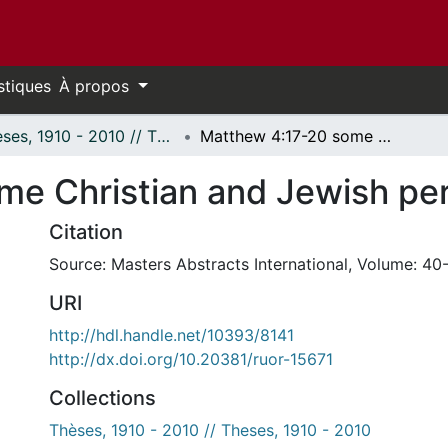
stiques
À propos
Thèses, 1910 - 2010 // Theses, 1910 - 2010
Matthew 4:17-20 some Christian and Jewish perspectives.
e Christian and Jewish per
Citation
Source: Masters Abstracts International, Volume: 40-
URI
http://hdl.handle.net/10393/8141
http://dx.doi.org/10.20381/ruor-15671
Collections
Thèses, 1910 - 2010 // Theses, 1910 - 2010