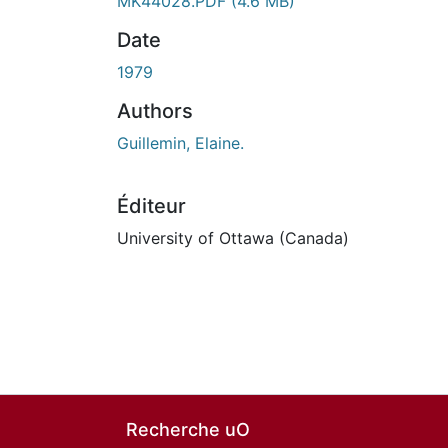
MK44028.PDF
(4.6 MB)
Date
1979
Authors
Guillemin, Elaine.
Éditeur
University of Ottawa (Canada)
Recherche uO