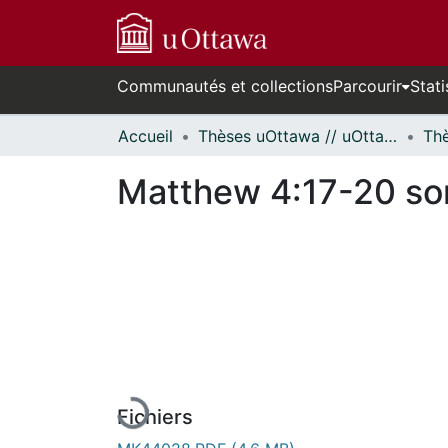
Communautés et collections
Parcourir
Stati
Accueil
Thèses uOttawa // uOttawa Theses
Matthew 4:17-20 som
En cours de chargement...
Fichiers