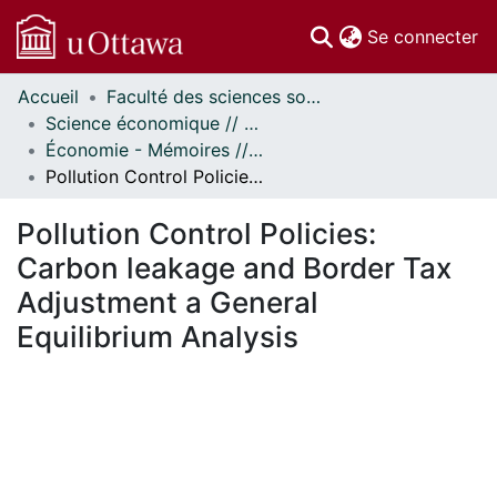
(c
Se connecter
Accueil
Faculté des sciences sociales // Faculty of Social Sciences
Communautés
Science économique // Economics
et collections
Économie - Mémoires // Economics - Research Papers
Parcourir
Pollution Control Policies: Carbon leakage and Border Tax Adjustment a General Equilibrium Analysis
Statistiques
À propos
Pollution Control Policies:
Carbon leakage and Border Tax
Adjustment a General
Equilibrium Analysis