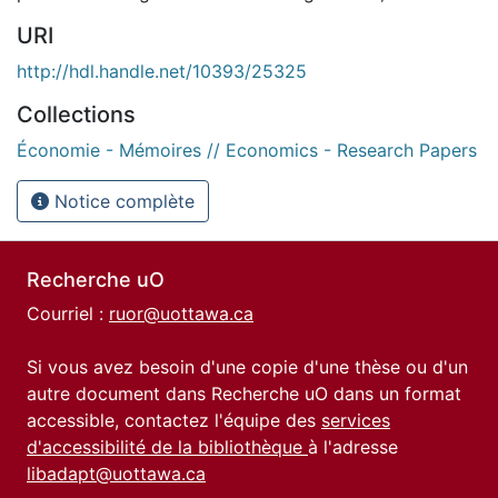
URI
http://hdl.handle.net/10393/25325
Collections
Économie - Mémoires // Economics - Research Papers
Notice complète
Recherche uO
Courriel :
ruor@uottawa.ca
Si vous avez besoin d'une copie d'une thèse ou d'un
autre document dans Recherche uO dans un format
accessible, contactez l'équipe des
services
d'accessibilité de la bibliothèque
à l'adresse
libadapt@uottawa.ca