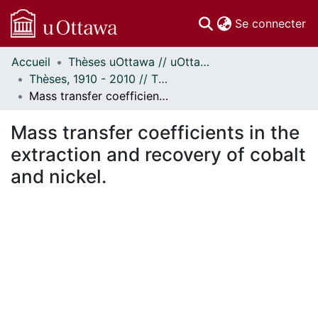
(c
Se connecter
Accueil
Thèses uOttawa // uOttawa Theses
Communautés
Thèses, 1910 - 2010 // Theses, 1910 - 2010
et collections
Mass transfer coefficients in the extraction and recovery of cobalt and nickel.
Parcourir
Statistiques
Mass transfer coefficients in the
À propos
extraction and recovery of cobalt
and nickel.
ent...