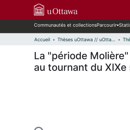
Communautés et collections
Parcourir
Stati
Accueil
Thèses uOttawa // uOttawa Theses
La "période Molière"
au tournant du XIXe 