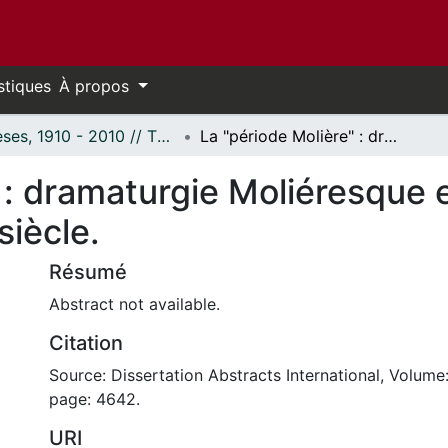
stiques
À propos
Thèses, 1910 - 2010 // Theses, 1910 - 2010
La "période Molière" : dramaturgie Moliéresque et société iranienne au tournant du XIXe siècle.
 : dramaturgie Moliéresque e
siècle.
Résumé
Abstract not available.
Citation
Source: Dissertation Abstracts International, Volume:
page: 4642.
URI