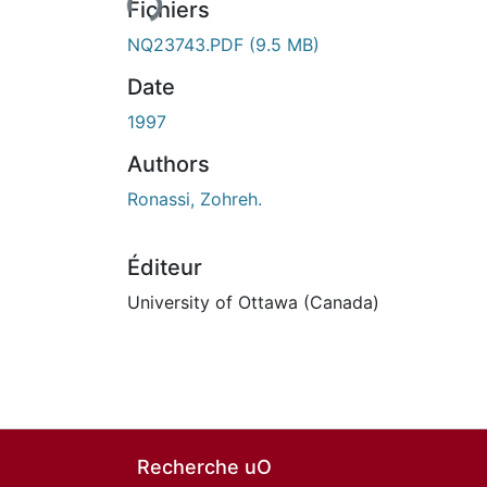
rs de chargement...
Fichiers
NQ23743.PDF
(9.5 MB)
Date
1997
Authors
Ronassi, Zohreh.
Éditeur
University of Ottawa (Canada)
Recherche uO