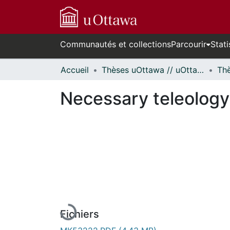
Communautés et collections
Parcourir
Stati
Accueil
Thèses uOttawa // uOttawa Theses
Necessary teleology
En cours de chargement...
Fichiers