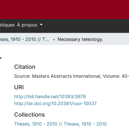
stiques
À propos
Thèses, 1910 - 2010 // Theses, 1910 - 2010
Necessary teleology.
.
Citation
Source: Masters Abstracts International, Volume: 40-
URI
http://hdl.handle.net/10393/3976
http://dx.doi.org/10.20381/ruor-10037
Collections
Thèses, 1910 - 2010 // Theses, 1910 - 2010