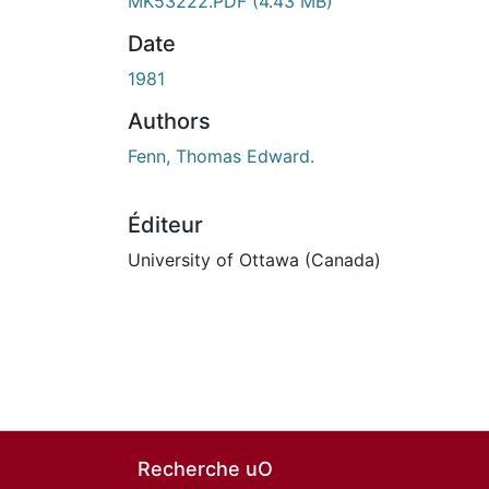
MK53222.PDF
(4.43 MB)
Date
1981
Authors
Fenn, Thomas Edward.
Éditeur
University of Ottawa (Canada)
Recherche uO