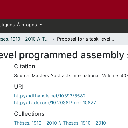
stiques
À propos
Thèses, 1910 - 2010 // Theses, 1910 - 2010
Proposal for a task-level programmed assembly system.
-level programmed assembly
Citation
Source: Masters Abstracts International, Volume: 40-
URI
http://hdl.handle.net/10393/5582
http://dx.doi.org/10.20381/ruor-10827
Collections
Thèses, 1910 - 2010 // Theses, 1910 - 2010