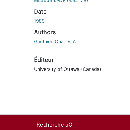
ML56395.PDF
(4.92 MB)
Date
1989
Authors
Gauthier, Charles A.
Éditeur
University of Ottawa (Canada)
Recherche uO