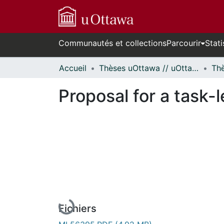
Communautés et collections
Parcourir
Stati
Accueil
Thèses uOttawa // uOttawa Theses
Proposal for a task
En cours de chargement...
Fichiers