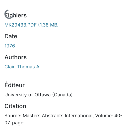
En cours de chargement...
Fichiers
MK29433.PDF
(1.38 MB)
Date
1976
Authors
Clair, Thomas A.
Éditeur
University of Ottawa (Canada)
Citation
Source: Masters Abstracts International, Volume: 40-
07, page: .