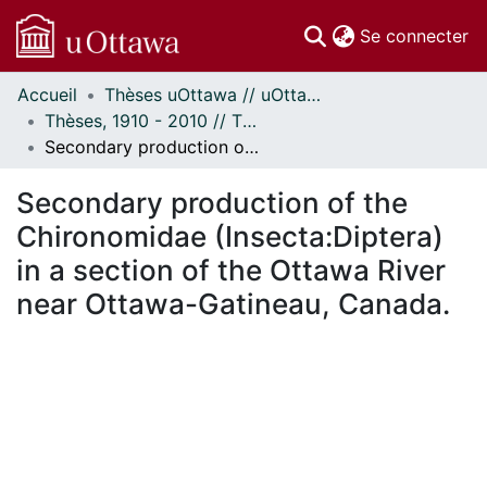
(c
Se connecter
Accueil
Thèses uOttawa // uOttawa Theses
Communautés
Thèses, 1910 - 2010 // Theses, 1910 - 2010
et collections
Secondary production of the Chironomidae (Insecta:Diptera) in a section of the Ottawa River near Ottawa-Gatineau, Canada.
Parcourir
Statistiques
Secondary production of the
À propos
Chironomidae (Insecta:Diptera)
in a section of the Ottawa River
near Ottawa-Gatineau, Canada.