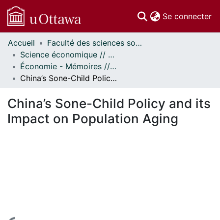
(c
Se connecter
Accueil
Faculté des sciences sociales // Faculty of Social Sciences
Communautés
Science économique // Economics
et collections
Économie - Mémoires // Economics - Research Papers
Parcourir
China’s Sone-Child Policy and its Impact on Population Aging
Statistiques
À propos
China’s Sone-Child Policy and its
Impact on Population Aging
En cours de chargement...