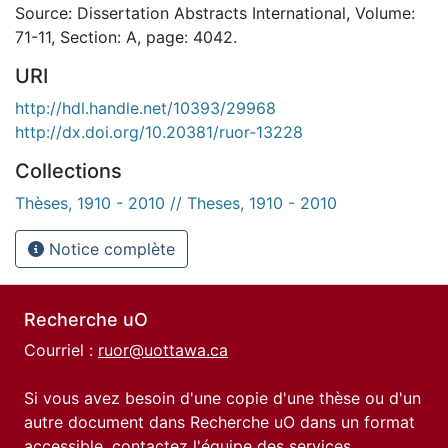
Source: Dissertation Abstracts International, Volume:
71-11, Section: A, page: 4042.
URI
http://hdl.handle.net/10393/29968
http://dx.doi.org/10.20381/ruor-13228
Collections
Thèses, 1910 - 2010 // Theses, 1910 - 2010
Notice complète
Recherche uO
Courriel :
ruor@uottawa.ca
Si vous avez besoin d'une copie d'une thèse ou d'un
autre document dans Recherche uO dans un format
accessible, contactez l'équipe des
services