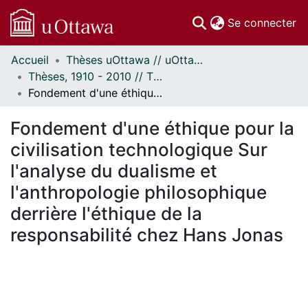
(c
Se connecter
Accueil
Thèses uOttawa // uOttawa Theses
Communautés
Thèses, 1910 - 2010 // Theses, 1910 - 2010
et collections
Fondement d'une éthique pour la civilisation technologique Sur l'analyse du dualisme et l'anthropologie philosophique derrière l'éthique de la responsabilité chez Hans Jonas
Parcourir
Statistiques
Fondement d'une éthique pour la
À propos
civilisation technologique Sur
l'analyse du dualisme et
l'anthropologie philosophique
derrière l'éthique de la
responsabilité chez Hans Jonas