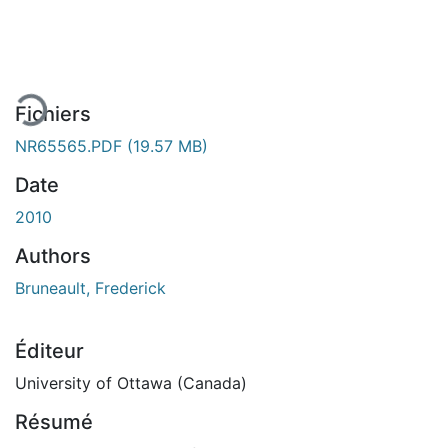
gement...
Fichiers
NR65565.PDF
(19.57 MB)
Date
2010
Authors
Bruneault, Frederick
Éditeur
University of Ottawa (Canada)
Résumé