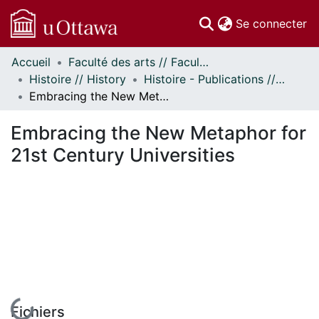
(c
Se connecter
Accueil
Faculté des arts // Faculty of Arts
Communautés
Histoire // History
Histoire - Publications // History - Publications
et collections
Embracing the New Metaphor for 21st Century Universities
Parcourir
Statistiques
Embracing the New Metaphor for
À propos
21st Century Universities
En cours de chargement...
Fichiers