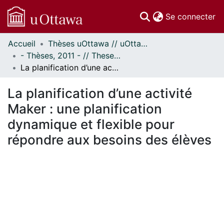
(c
Se connecter
Accueil
Thèses uOttawa // uOttawa Theses
Communautés
- Thèses, 2011 - // Theses, 2011 -
et collections
La planification d’une activité Maker : une planification dynamique et flexible pour répondre aux besoins des élèves
Parcourir
Statistiques
La planification d’une activité
À propos
Maker : une planification
dynamique et flexible pour
répondre aux besoins des élèves