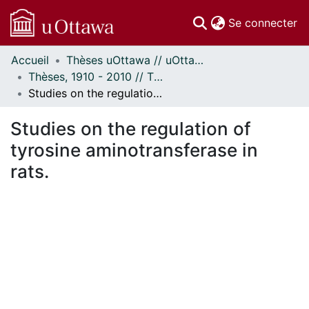
(c
Se connecter
Accueil
Thèses uOttawa // uOttawa Theses
Communautés
Thèses, 1910 - 2010 // Theses, 1910 - 2010
et collections
Studies on the regulation of tyrosine aminotransferase in rats.
Parcourir
Statistiques
Studies on the regulation of
À propos
tyrosine aminotransferase in
rats.