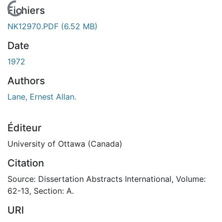
En cours de chargement...
Fichiers
NK12970.PDF
(6.52 MB)
Date
1972
Authors
Lane, Ernest Allan.
Éditeur
University of Ottawa (Canada)
Citation
Source: Dissertation Abstracts International, Volume:
62-13, Section: A.
URI