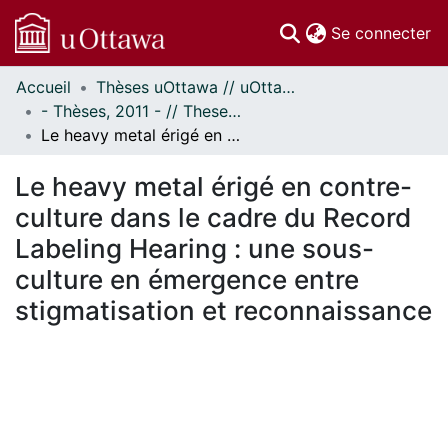
(c
Se connecter
Accueil
Thèses uOttawa // uOttawa Theses
Communautés
- Thèses, 2011 - // Theses, 2011 -
et collections
Le heavy metal érigé en contre-culture dans le cadre du Record Labeling Hearing : une sous-culture en émergence entre stigmatisation et reconnaissance
Parcourir
Statistiques
Le heavy metal érigé en contre-
À propos
culture dans le cadre du Record
Labeling Hearing : une sous-
culture en émergence entre
stigmatisation et reconnaissance