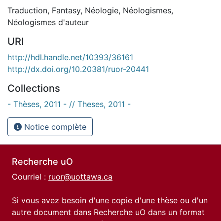
Traduction
,
Fantasy
,
Néologie
,
Néologismes
,
Néologismes d'auteur
URI
http://hdl.handle.net/10393/36161
http://dx.doi.org/10.20381/ruor-20441
Collections
- Thèses, 2011 - // Theses, 2011 -
Notice complète
Recherche uO
Courriel :
ruor@uottawa.ca
Si vous avez besoin d'une copie d'une thèse ou d'un
autre document dans Recherche uO dans un format