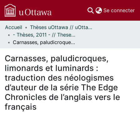
(c
Se connecter
Accueil
Thèses uOttawa // uOttawa Theses
Communautés
- Thèses, 2011 - // Theses, 2011 -
et collections
Carnasses, paludicroques, limonards et luminards : traduction des néologismes d’auteur de la série The Edge Chronicles de l’anglais vers le français
Parcourir
Statistiques
Carnasses, paludicroques,
À propos
limonards et luminards :
traduction des néologismes
d’auteur de la série The Edge
Chronicles de l’anglais vers le
français