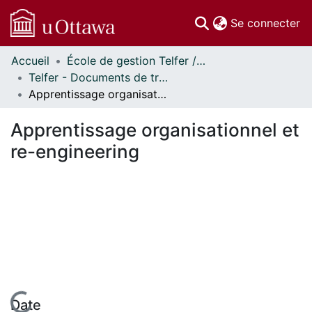
(c
Se connecter
Accueil
École de gestion Telfer // Telfer School of Management
Communautés
Telfer - Documents de travail // Telfer - Working Papers
et collections
Apprentissage organisationnel et re-engineering
Parcourir
Statistiques
Apprentissage organisationnel et
À propos
re-engineering
Date