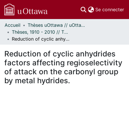
(c
Se connecter
Accueil
Thèses uOttawa // uOttawa Theses
Communautés
Thèses, 1910 - 2010 // Theses, 1910 - 2010
et collections
Reduction of cyclic anhydrides factors affecting regioselectivity of attack on the carbonyl group by metal hydrides.
Parcourir
Statistiques
Reduction of cyclic anhydrides
À propos
factors affecting regioselectivity
of attack on the carbonyl group
by metal hydrides.