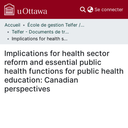
(c
Se connecter
Accueil
École de gestion Telfer // Telfer School of Management
Communautés
Telfer - Documents de travail // Telfer - Working Papers
et collections
Implications for health sector reform and essential public health functions for public health education: Canadian perspectives
Parcourir
Statistiques
Implications for health sector
À propos
reform and essential public
health functions for public health
education: Canadian
perspectives