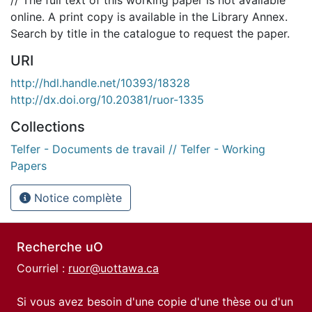
online. A print copy is available in the Library Annex.
Search by title in the catalogue to request the paper.
URI
http://hdl.handle.net/10393/18328
http://dx.doi.org/10.20381/ruor-1335
Collections
Telfer - Documents de travail // Telfer - Working
Papers
Notice complète
Recherche uO
Courriel :
ruor@uottawa.ca
Si vous avez besoin d'une copie d'une thèse ou d'un