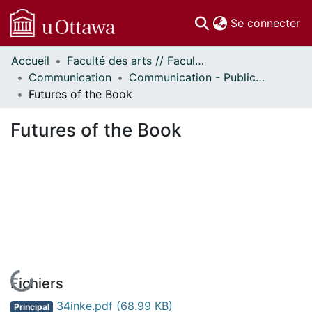
(c
Se connecter
Accueil
Faculté des arts // Faculty of Arts
Communautés
Communication
Communication - Publications
et collections
Futures of the Book
Parcourir
Statistiques
Futures of the Book
À propos
En cours de chargement...
Fichiers
34inke.pdf
(68.99 KB)
Principal