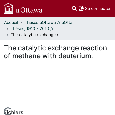
(c
Se connecter
Accueil
Thèses uOttawa // uOttawa Theses
Communautés
Thèses, 1910 - 2010 // Theses, 1910 - 2010
et collections
The catalytic exchange reaction of methane with deuterium.
Parcourir
Statistiques
The catalytic exchange reaction
À propos
of methane with deuterium.
Fichiers