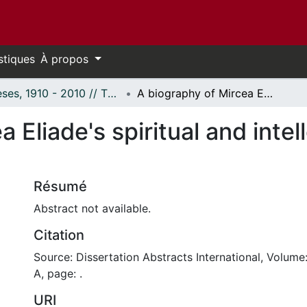
stiques
À propos
Thèses, 1910 - 2010 // Theses, 1910 - 2010
A biography of Mircea Eliade's spiritual and intellectual development from 1917 to 1940
a Eliade's spiritual and inte
Résumé
Abstract not available.
Citation
Source: Dissertation Abstracts International, Volume
A, page: .
URI