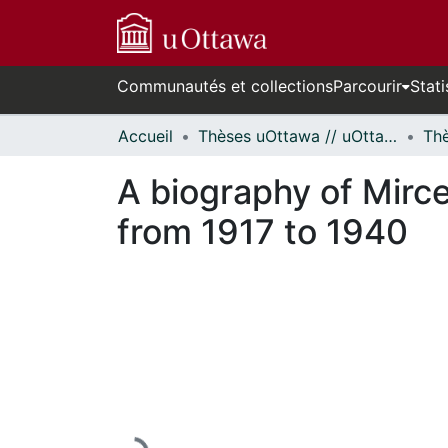
Communautés et collections
Parcourir
Stati
Accueil
Thèses uOttawa // uOttawa Theses
A biography of Mirce
from 1917 to 1940
En cours de chargement...