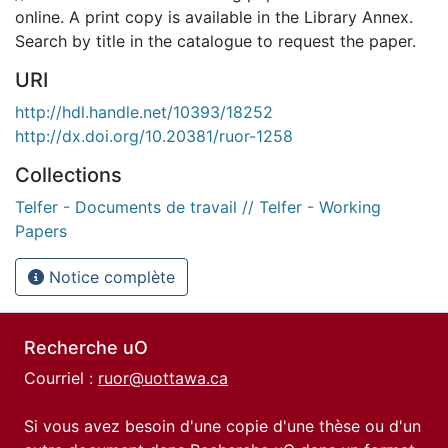
online. A print copy is available in the Library Annex.
Search by title in the catalogue to request the paper.
URI
http://hdl.handle.net/10393/18252
http://dx.doi.org/10.20381/ruor-1258
Collections
Telfer - Documents de travail // Telfer - Working
Papers
Notice complète
Recherche uO
Courriel :
ruor@uottawa.ca
Si vous avez besoin d'une copie d'une thèse ou d'un