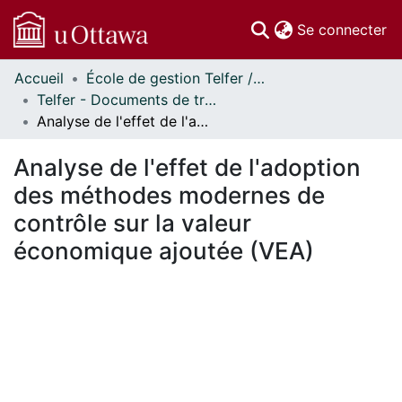
(c
Se connecter
Accueil
École de gestion Telfer // Telfer School of Management
Communautés
Telfer - Documents de travail // Telfer - Working Papers
et collections
Analyse de l'effet de l'adoption des méthodes modernes de contrôle sur la valeur économique ajoutée (VEA)
Parcourir
Statistiques
Analyse de l'effet de l'adoption
À propos
des méthodes modernes de
contrôle sur la valeur
économique ajoutée (VEA)