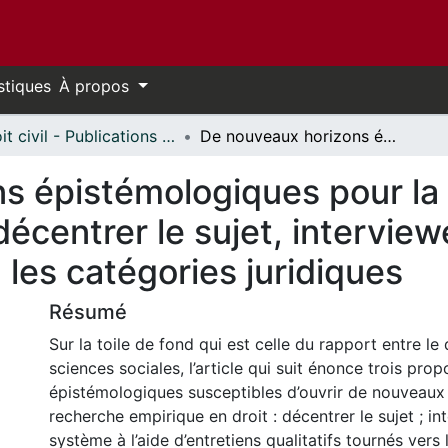
stiques
À propos
Droit civil - Publications // Civil Law - Publications
De nouveaux horizons épistémologiques pour la recherche empirique en droit : décentrer le sujet, interviewer le système et « désubstantialiser » les catégories juridiques
s épistémologiques pour la
décentrer le sujet, intervie
 les catégories juridiques
Résumé
Sur la toile de fond qui est celle du rapport entre le d
sciences sociales, l’article qui suit énonce trois prop
épistémologiques susceptibles d’ouvrir de nouveaux 
recherche empirique en droit : décentrer le sujet ; in
système à l’aide d’entretiens qualitatifs tournés vers 