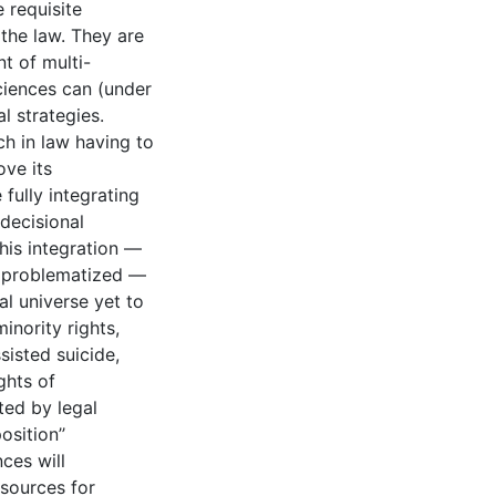
 requisite
the law. They are
t of multi-
sciences can (under
l strategies.
rch in law having to
ove its
fully integrating
decisional
his integration —
tly problematized —
al universe yet to
inority rights,
sisted suicide,
ghts of
ted by legal
sition’’
ces will
esources for