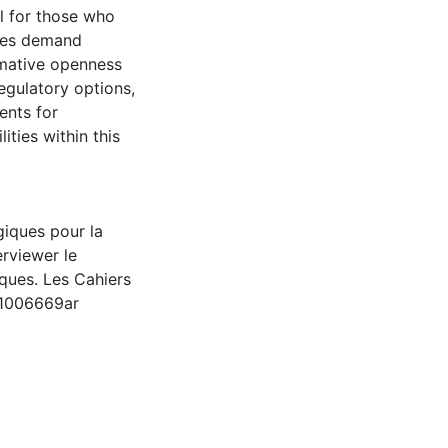
al for those who
sues demand
ormative openness
egulatory options,
ents for
lities within this
giques pour la
erviewer le
iques. Les Cahiers
2/1006669ar