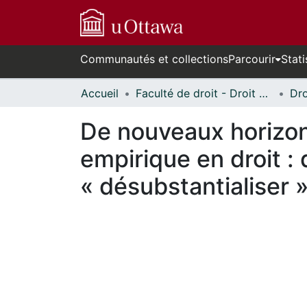
Communautés et collections
Parcourir
Stati
Accueil
Faculté de droit - Droit civil // Faculty of Law - Civil Law
De nouveaux horizon
empirique en droit : 
« désubstantialiser »
En cours de chargement...