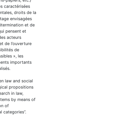
s-papiers, etc.)
es caractérisées
tales, droits de la
antage envisagées
termination et de
qui pensent et
 des acteurs
 et de l’ouverture
ibilités de
sibles », les
ments importants
lisés.
en law and social
ical propositions
arch in law,
systems by means of
on of
 categories’’.