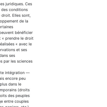
es juridiques. Ces
 des conditions
droit. Elles sont,
loppement de la
ertaines
 peuvent bénéficier
 « prendre le droit
réalisées « avec le
ervations et ses
 dans ses
s par les sciences
tte intégration —
 mais encore peu
plus dans le
emporains (droits
roits des peuples
ge entre couples