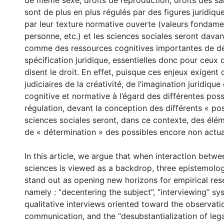
de même sexe, droits de reproduction, droits des san
sont de plus en plus régulés par des figures juridiqu
par leur texture normative ouverte (valeurs fondamen
personne, etc.) et les sciences sociales seront dav
comme des ressources cognitives importantes de dé
spécification juridique, essentielles donc pour ceux 
disent le droit. En effet, puisque ces enjeux exigent
judiciaires de la créativité, de l’imagination juridique
cognitive et normative à l’égard des différentes poss
régulation, devant la conception des différents « pos
sciences sociales seront, dans ce contexte, des élé
de « détermination » des possibles encore non actua
In this article, we argue that when interaction betwe
sciences is viewed as a backdrop, three epistemolog
stand out as opening new horizons for empirical rese
namely : “decentering the subject”, ‘’interviewing’’ 
qualitative interviews oriented toward the observati
communication, and the “desubstantialization of legal