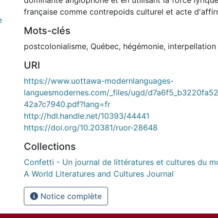
dominante anglophone et en utilisant la force lyriqu
française comme contrepoids culturel et acte d'affirm
e
Mots-clés
postcolonialisme
,
Québec
,
hégémonie
,
interpellation
URI
https://www.uottawa-modernlanguages-
languesmodernes.com/_files/ugd/d7a6f5_b3220fa
42a7c7940.pdf?lang=fr
http://hdl.handle.net/10393/44441
https://doi.org/10.20381/ruor-28648
Collections
Confetti - Un journal de littératures et cultures du m
A World Literatures and Cultures Journal
Notice complète