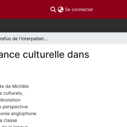
(current)
Se connecter
Le refus de l'interpellation comme acte de résistance culturelle dans le poème Speak White de Michèle Lalonde
ance culturelle dans
te de Michèle
 culturels,
évolution
e perspective
émonie anglophone
a classe