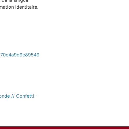
e de la langue
ation identitaire.
5270e4a9d9e89549
onde // Confetti -