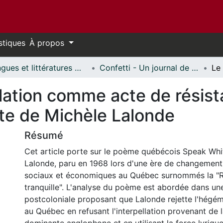
stiques
À propos
Langues et littératures modernes // Modern Languages and Literatures
Confetti - Un journal de littératures et cultures du monde // Confetti - A World Literatures and Cultures Journal
ellation comme acte de résist
te de Michèle Lalonde
Résumé
Cet article porte sur le poème québécois Speak Whi
Lalonde, paru en 1968 lors d'une ère de changements
sociaux et économiques au Québec surnommés la "R
tranquille". L'analyse du poème est abordée dans un
postcoloniale proposant que Lalonde rejette l'hég
au Québec en refusant l'interpellation provenant de l