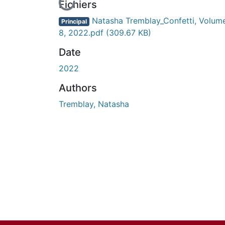
En cours de chargement...
Fichiers
Natasha Tremblay_Confetti, Volum
Principal
8, 2022.pdf
(309.67 KB)
Date
2022
Authors
Tremblay, Natasha