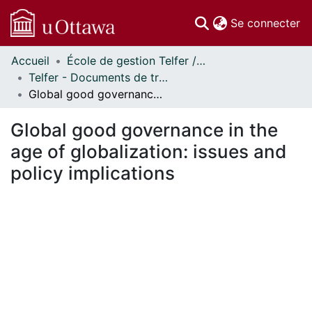
(c
Se connecter
Accueil
École de gestion Telfer // Telfer School of Management
Communautés
Telfer - Documents de travail // Telfer - Working Papers
et collections
Global good governance in the age of globalization: issues and policy implications
Parcourir
Statistiques
Global good governance in the
À propos
age of globalization: issues and
policy implications