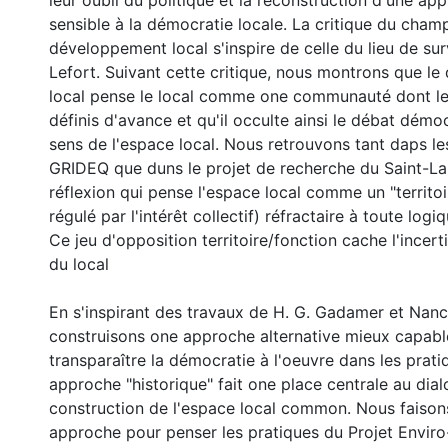
leur oubli du politique et la reconstruction d'une ap
sensible à la démocratie locale. La critique du cham
développement local s'inspire de celle du lieu de su
Lefort. Suivant cette critique, nous montrons que l
local pense le local comme one communauté dont le
définis d'avance et qu'il occulte ainsi le débat démoc
sens de l'espace local. Nous retrouvons tant daps le
GRIDEQ que duns le projet de recherche du Saint-La
réflexion qui pense l'espace local comme un "territo
régulé par l'intérêt collectif) réfractaire à toute logi
Ce jeu d'opposition territoire/fonction cache l'incert
du local
En s'inspirant des travaux de H. G. Gadamer et Nan
construisons one approche alternative mieux capable
transparaître la démocratie à l'oeuvre dans les prati
approche "historique" fait one place centrale au dia
construction de l'espace local common. Nous faison
approche pour penser les pratiques du Projet Enviro-