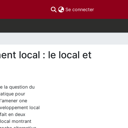
(current)
Se connecter
 local : le local et
e la question du
ratique pour
 d'amener one
développement local
 fait en deux
 local montrant