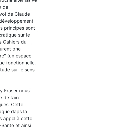
proche alternative
p de
rvol de Claude
e développement
s principes sont
ratique sur le
s Cahiers du
urent one
ire" (un espace
que fonctionnelle.
itude sur le sens
cy Fraser nous
 de faire
ques. Cette
logue daps la
s appel à cette
Santé et ainsi