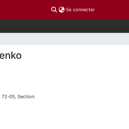
(current)
Se connecter
henko
: 72-05, Section: