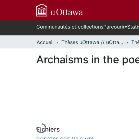
Communautés et collections
Parcourir
Stati
Accueil
Thèses uOttawa // uOttawa Theses
Archaisms in the po
En cours de chargement...
Fichiers