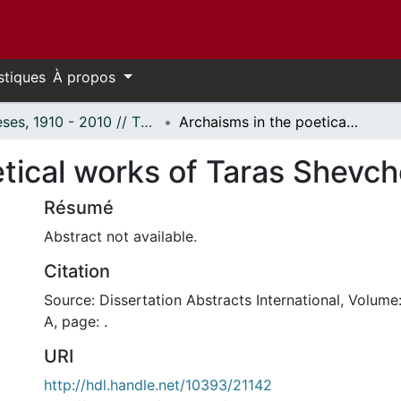
stiques
À propos
Thèses, 1910 - 2010 // Theses, 1910 - 2010
Archaisms in the poetical works of Taras Shevchenko
etical works of Taras Shevc
Résumé
Abstract not available.
Citation
Source: Dissertation Abstracts International, Volume
A, page: .
URI
http://hdl.handle.net/10393/21142