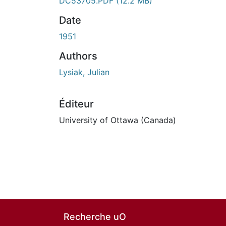
DC53705.PDF
(12.2 MB)
Date
1951
Authors
Lysiak, Julian
Éditeur
University of Ottawa (Canada)
Recherche uO