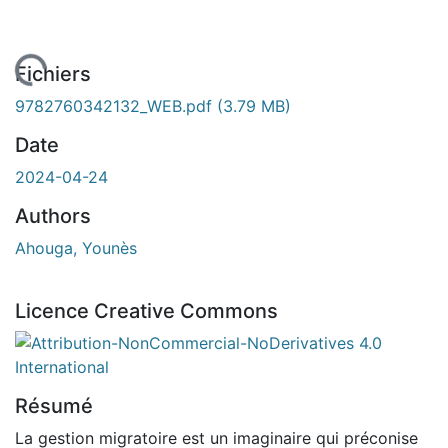
gement...
Fichiers
9782760342132_WEB.pdf
(3.79 MB)
Date
2024-04-24
Authors
Ahouga, Younès
Licence Creative Commons
Attribution-NonCommercial-NoDerivatives 4.0 Internatio
Résumé
La gestion migratoire est un imaginaire qui préconise