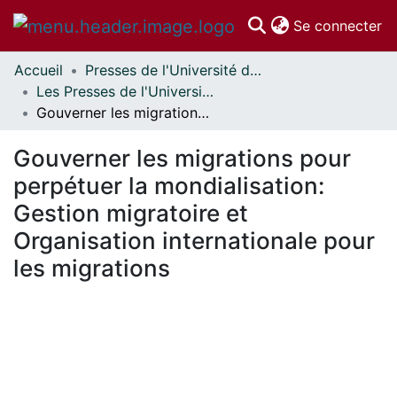
(c
Se connecter
Accueil
Presses de l'Université d'Ottawa // University of Ottawa Press
Communautés
Les Presses de l'Université d'Ottawa - Publications en libre accès // University of Ottawa Press - Open Access Publications
et collections
Gouverner les migrations pour perpétuer la mondialisation: Gestion migratoire et Organisation internationale pour les migrations
Parcourir
Statistiques
Gouverner les migrations pour
À propos
perpétuer la mondialisation:
Gestion migratoire et
Organisation internationale pour
les migrations