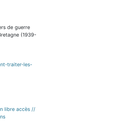
iers de guerre
Bretagne (1939-
-traiter-les-
n libre accès //
ons