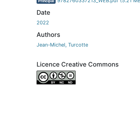
En cours de chargement...
9782760337213_WEB.pdf
(5.21 MB
Principal
Date
2022
Authors
Jean-Michel, Turcotte
Licence Creative Commons
Attribution-NonCommercial-NoDerivatives 4.