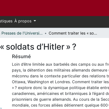
stiques
À propos
Les Presses de l'Université d'Ottawa - Publications en libre accès // University of Ottawa Press - Open Access Publications
Comment traiter les « soldats d’Hitler » ?
 soldats d’Hitler » ?
Résumé
Loin d’être limitée aux barbelés des camps ou aux fr
pays, la détention des militaires allemands demeure
méconnu dans le contexte particulier des relations tr
Ottawa, Washington et Londres. Comment traiter les 
» ? explore donc la dynamique politique établie entre
canadiennes, américaines et britanniques à l’égard d
prisonniers de guerre allemands. Au cours de la Se
mondiale, ces forces alliées détiennent quelque 600