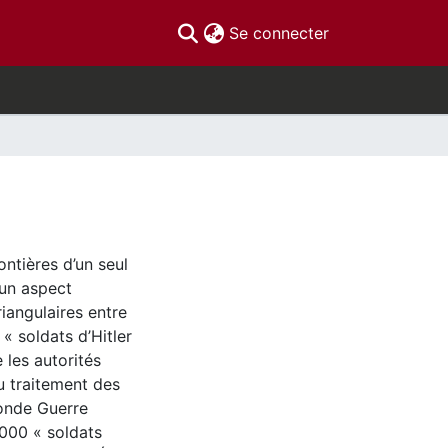
(current)
Se connecter
ontières d’un seul
 un aspect
iangulaires entre
« soldats d’Hitler
 les autorités
u traitement des
conde Guerre
 000 « soldats