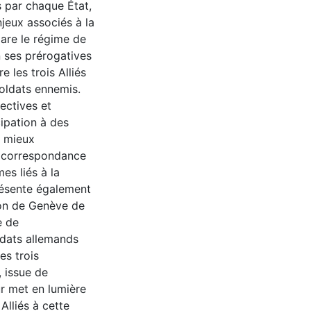
es par chaque État,
njeux associés à la
pare le régime de
 ses prérogatives
e les trois Alliés
soldats ennemis.
pectives et
ipation à des
à mieux
la correspondance
es liés à la
présente également
ion de Genève de
e de
oldats allemands
es trois
, issue de
ur met en lumière
Alliés à cette