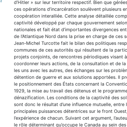
)
d’Hitler » sur leur territoire respectif. Bien que géré
ces opérations d’incarcération soulèvent plusieurs e
coopération interalliée. Cette analyse détaillée com
captivité développé par chaque gouvernement selon
nationales et fait état d’importantes divergences entr
de l’Atlantique Nord dans la prise en charge de ces 
Jean-Michel Turcotte fait le bilan des politiques res
communes de ces autorités qui résultent de la partic
projets conjoints, de rencontres périodiques visant 
coordonner leurs actions, de la consultation et de 
0 International
les uns avec les autres, des échanges sur les problèm
détention de guerre et aux solutions apportées. Il 
le positionnement des États concernant la Convent
1929, la mise au travail des détenus et le programm
dénazification. Les conditions de la captivité des s
sont donc le résultat d’une influence mutuelle, entre l
principales puissances détentrices sur le front Ouest
l’expérience de chacun. Suivant cet argument, l’aute
le rôle déterminant qu’occupe le Canada au sein des 