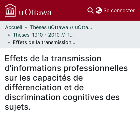
(c
Se connecter
Accueil
Thèses uOttawa // uOttawa Theses
Communautés
Thèses, 1910 - 2010 // Theses, 1910 - 2010
et collections
Effets de la transmission d'informations professionnelles sur les capacités de différenciation et de discrimination cognitives des sujets.
Parcourir
Statistiques
Effets de la transmission
À propos
d'informations professionnelles
sur les capacités de
différenciation et de
discrimination cognitives des
sujets.