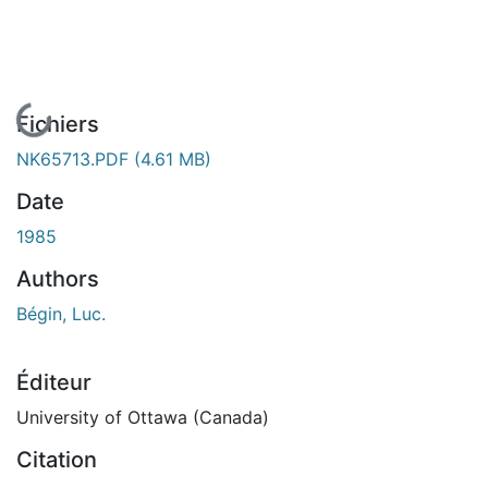
En cours de chargement...
Fichiers
NK65713.PDF
(4.61 MB)
Date
1985
Authors
Bégin, Luc.
Éditeur
University of Ottawa (Canada)
Citation