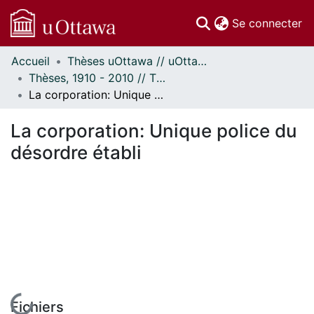
(c
Se connecter
Accueil
Thèses uOttawa // uOttawa Theses
Communautés
Thèses, 1910 - 2010 // Theses, 1910 - 2010
et collections
La corporation: Unique police du désordre établi
Parcourir
Statistiques
La corporation: Unique police du
À propos
désordre établi
En cours de chargement...
Fichiers