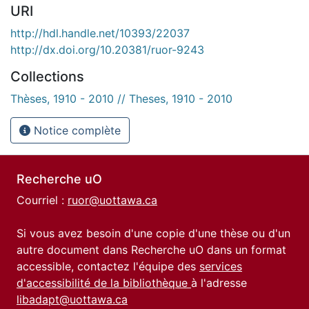
URI
http://hdl.handle.net/10393/22037
http://dx.doi.org/10.20381/ruor-9243
Collections
Thèses, 1910 - 2010 // Theses, 1910 - 2010
Notice complète
Recherche uO
Courriel :
ruor@uottawa.ca
Si vous avez besoin d'une copie d'une thèse ou d'un
autre document dans Recherche uO dans un format
accessible, contactez l'équipe des
services
d'accessibilité de la bibliothèque
à l'adresse
libadapt@uottawa.ca