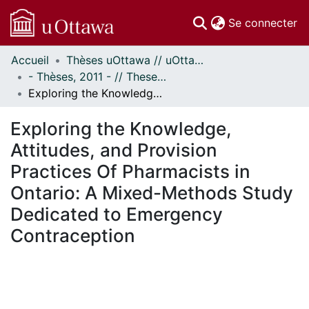
(c
Se connecter
Accueil
Thèses uOttawa // uOttawa Theses
Communautés
- Thèses, 2011 - // Theses, 2011 -
et collections
Exploring the Knowledge, Attitudes, and Provision Practices Of Pharmacists in Ontario: A Mixed-Methods Study Dedicated to Emergency Contraception
Parcourir
Statistiques
Exploring the Knowledge,
À propos
Attitudes, and Provision
Practices Of Pharmacists in
Ontario: A Mixed-Methods Study
Dedicated to Emergency
Contraception