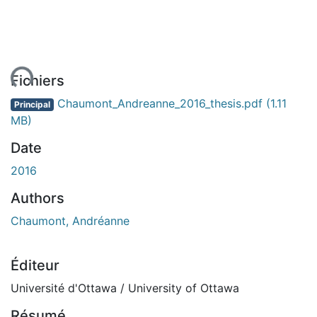
ent...
Fichiers
Chaumont_Andreanne_2016_thesis.pdf
(1.11
Principal
MB)
Date
2016
Authors
Chaumont, Andréanne
Éditeur
Université d'Ottawa / University of Ottawa
Résumé