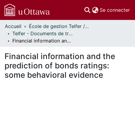
(c
Se connecter
Accueil
École de gestion Telfer // Telfer School of Management
Communautés
Telfer - Documents de travail // Telfer - Working Papers
et collections
Financial information and the prediction of bonds ratings: some behavioral evidence
Parcourir
Statistiques
Financial information and the
À propos
prediction of bonds ratings:
some behavioral evidence