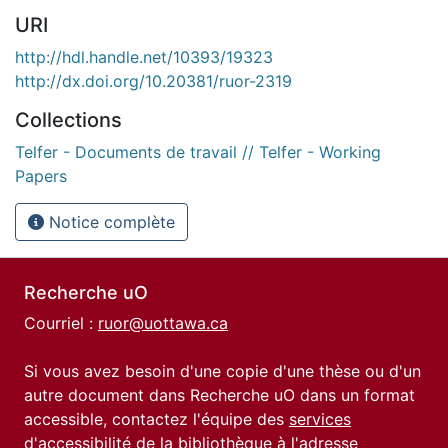
URI
http://hdl.handle.net/10393/19323
http://dx.doi.org/10.20381/ruor-2319
Collections
Telfer - Documents de travail // Telfer - Working
Papers
Notice complète
Recherche uO
Courriel :
ruor@uottawa.ca
Si vous avez besoin d'une copie d'une thèse ou d'un
autre document dans Recherche uO dans un format
accessible, contactez l'équipe des
services
d'accessibilité de la bibliothèque
à l'adresse