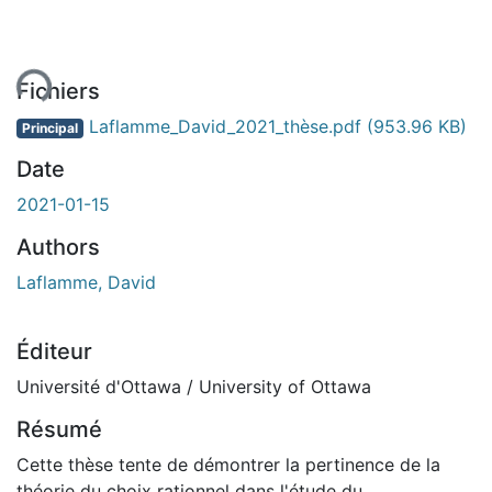
ment...
Fichiers
Laflamme_David_2021_thèse.pdf
(953.96 KB)
Principal
Date
2021-01-15
Authors
Laflamme, David
Éditeur
Université d'Ottawa / University of Ottawa
Résumé
Cette thèse tente de démontrer la pertinence de la
théorie du choix rationnel dans l'étude du