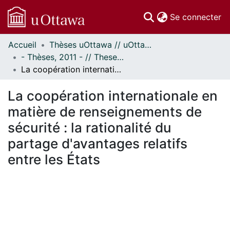
(c
Se connecter
Accueil
Thèses uOttawa // uOttawa Theses
Communautés
- Thèses, 2011 - // Theses, 2011 -
et collections
La coopération internationale en matière de renseignements de sécurité : la rationalité du partage d'avantages relatifs entre les États
Parcourir
Statistiques
La coopération internationale en
À propos
matière de renseignements de
sécurité : la rationalité du
partage d'avantages relatifs
entre les États