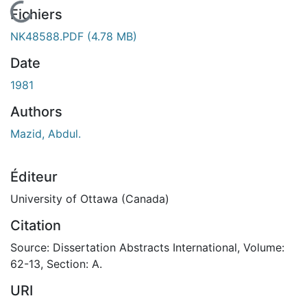
En cours de chargement...
Fichiers
NK48588.PDF
(4.78 MB)
Date
1981
Authors
Mazid, Abdul.
Éditeur
University of Ottawa (Canada)
Citation
Source: Dissertation Abstracts International, Volume:
62-13, Section: A.
URI