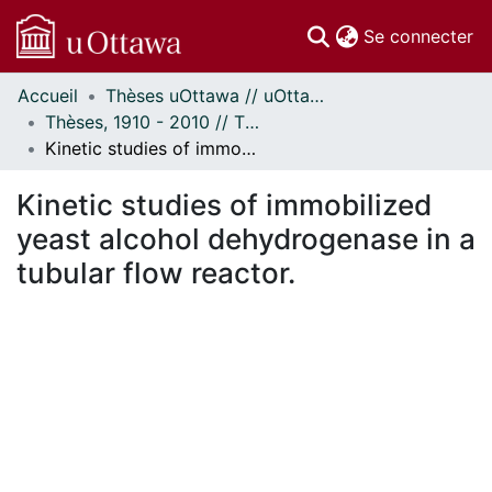
(c
Se connecter
Accueil
Thèses uOttawa // uOttawa Theses
Communautés
Thèses, 1910 - 2010 // Theses, 1910 - 2010
et collections
Kinetic studies of immobilized yeast alcohol dehydrogenase in a tubular flow reactor.
Parcourir
Statistiques
Kinetic studies of immobilized
À propos
yeast alcohol dehydrogenase in a
tubular flow reactor.