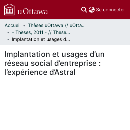
(c
Se connecter
Accueil
Thèses uOttawa // uOttawa Theses
Communautés
- Thèses, 2011 - // Theses, 2011 -
et collections
Implantation et usages d’un réseau social d’entreprise : l’expérience d’Astral
Parcourir
Statistiques
Implantation et usages d’un
À propos
réseau social d’entreprise :
l’expérience d’Astral
chargement...