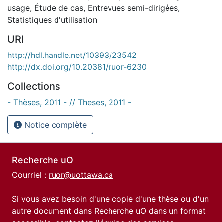
usage
,
Étude de cas
,
Entrevues semi-dirigées
,
Statistiques d'utilisation
URI
http://hdl.handle.net/10393/23542
http://dx.doi.org/10.20381/ruor-6230
Collections
- Thèses, 2011 - // Theses, 2011 -
Notice complète
Recherche uO
Courriel :
ruor@uottawa.ca
Si vous avez besoin d'une copie d'une thèse ou d'un
autre document dans Recherche uO dans un format