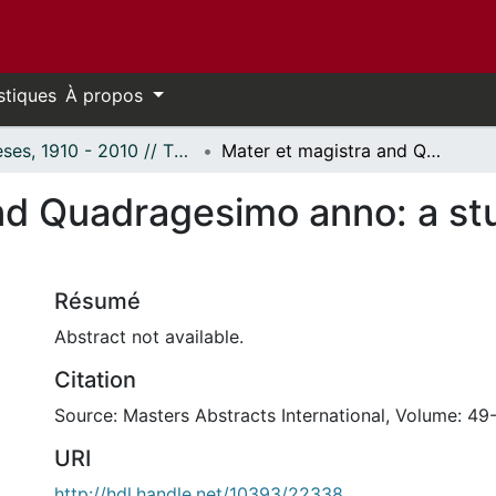
stiques
À propos
Thèses, 1910 - 2010 // Theses, 1910 - 2010
Mater et magistra and Quadragesimo anno: a study in the two encyclicals
nd Quadragesimo anno: a stu
Résumé
Abstract not available.
Citation
Source: Masters Abstracts International, Volume: 49-
URI
http://hdl.handle.net/10393/22338