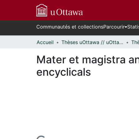
Communautés et collections
Parcourir
Stati
Accueil
Thèses uOttawa // uOttawa Theses
Mater et magistra a
encyclicals