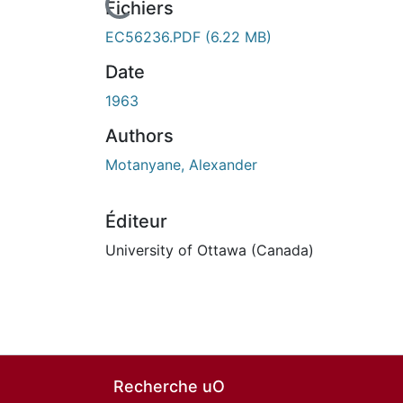
En cours de chargement...
Fichiers
EC56236.PDF
(6.22 MB)
Date
1963
Authors
Motanyane, Alexander
Éditeur
University of Ottawa (Canada)
Recherche uO