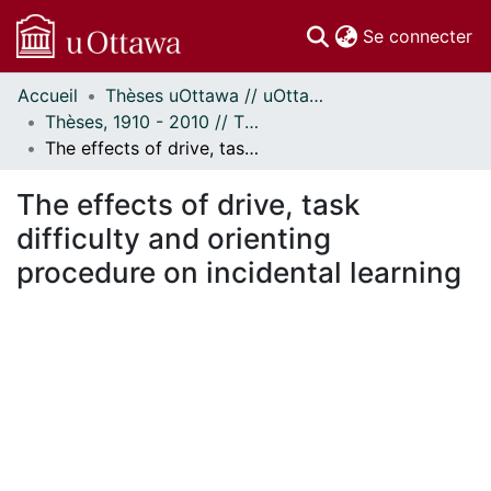
(c
Se connecter
Accueil
Thèses uOttawa // uOttawa Theses
Communautés
Thèses, 1910 - 2010 // Theses, 1910 - 2010
et collections
The effects of drive, task difficulty and orienting procedure on incidental learning
Parcourir
Statistiques
The effects of drive, task
À propos
difficulty and orienting
procedure on incidental learning