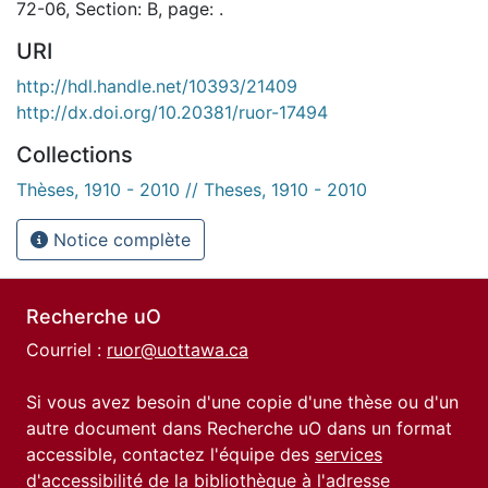
72-06, Section: B, page: .
URI
http://hdl.handle.net/10393/21409
http://dx.doi.org/10.20381/ruor-17494
Collections
Thèses, 1910 - 2010 // Theses, 1910 - 2010
Notice complète
Recherche uO
Courriel :
ruor@uottawa.ca
Si vous avez besoin d'une copie d'une thèse ou d'un
autre document dans Recherche uO dans un format
accessible, contactez l'équipe des
services
d'accessibilité de la bibliothèque
à l'adresse